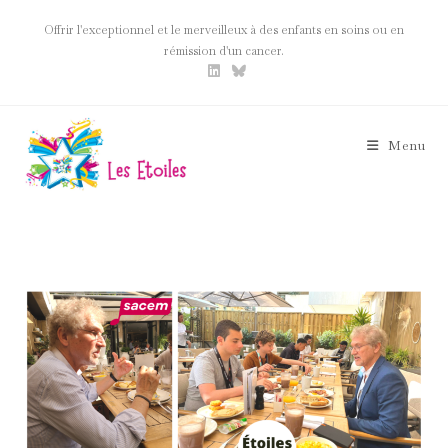
Skip
Offrir l'exceptionnel et le merveilleux à des enfants en soins ou en
to
rémission d'un cancer.
content
Menu