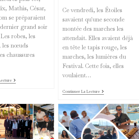
ix, Mathis, César,
Ce vendredi, les Étoiles
Tom se préparaient
savaient qu'une seconde
 dernier grand soir
montée des marches les
Les robes, les
attendait. Elles avaient déjà
 les nœuds
en tête le tapis rouge, les
les chaussures
marches, les lumières du
Festival. Cette fois, elles
voulaient…
Sur
Lecture
Le
Tapis
Quand
Continuer La Lecture
Rouge,
KERING
Leur
Ouvre
Histoire
Aux
Étoiles
Les
Portes
Du
Grand
Soir