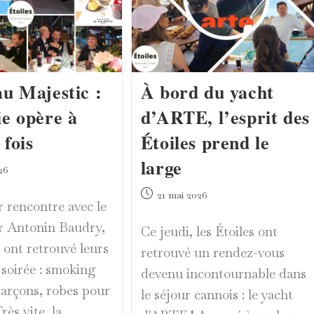
au Majestic :
À bord du yacht
ie opère à
d’ARTE, l’esprit des
fois
Étoiles prend le
large
26
Publication
21 mai 2026
r rencontre avec le
publiée :
ur Antonin Baudry,
Ce jeudi, les Étoiles ont
s ont retrouvé leurs
retrouvé un rendez-vous
 soirée : smoking
devenu incontournable dans
garçons, robes pour
le séjour cannois : le yacht
Très vite, la