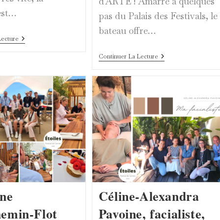
d'ARTE ! Amarré à quelques
est…
pas du Palais des Festivals, le
bateau offre…
Dîner
Lecture
Au
Majestic
À
Continuer La Lecture
:
Bord
La
Du
Magie
Yacht
Opère
D’ARTE,
À
L’esprit
Chaque
Des
Fois
Étoiles
Prend
Le
Large
ine
Céline-Alexandra
emin-Flot
Pavoine, facialiste,