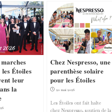
Raconte
Facialiste,
La
Accueille
Vie
Les
D’une
Étoiles
Salle
Dans
De
La
Cinéma
Suite
Akili
s marches
Chez Nespresso, une
 les Étoiles
parenthèse solaire
vent leur
pour les Étoiles
ans la
Publication
20 mai 2026
publiée :
e
Les Étoiles ont fait halte
026
chez Nespresso, soutien de la