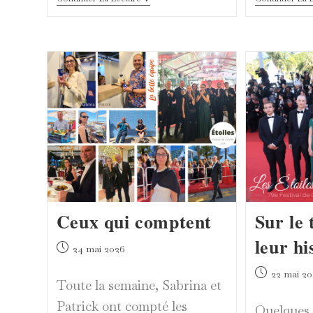
L’Opéra
Bastille,
Six
Étoiles
Entrent
Dans
L’univers
De
La
Bayadère
Ceux qui comptent
Sur le 
leur hi
Publication
24 mai 2026
publiée :
Publication
22 mai 20
Toute la semaine, Sabrina et
publiée :
Patrick ont compté les
Quelques 