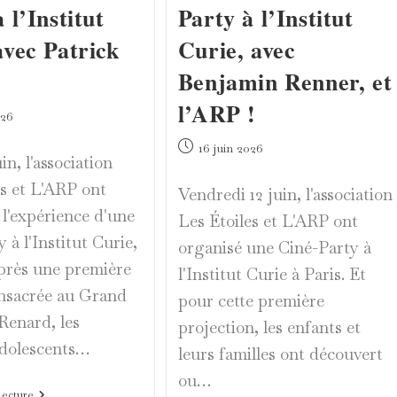
 l’Institut
Party à l’Institut
avec Patrick
Curie, avec
Benjamin Renner, et
l’ARP !
026
Publication
16 juin 2026
in, l'association
publiée :
es et L'ARP ont
Vendredi 12 juin, l'association
 l'expérience d'une
Les Étoiles et L'ARP ont
 à l'Institut Curie,
organisé une Ciné-Party à
Après une première
l'Institut Curie à Paris. Et
nsacrée au Grand
pour cette première
enard, les
projection, les enfants et
adolescents…
leurs familles ont découvert
ou…
Le
Lecture