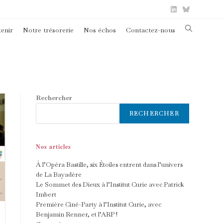
Toggle
enir
Notre trésorerie
Nos échos
Contactez-nous
website
search
Rechercher
RECHERCHER
Nos articles
À l’Opéra Bastille, six Étoiles entrent dans l’univers
de La Bayadère
Le Sommet des Dieux à l’Institut Curie avec Patrick
Imbert
Première Ciné-Party à l’Institut Curie, avec
Benjamin Renner, et l’ARP !