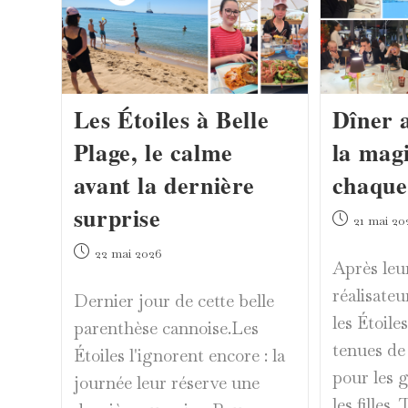
Les Étoiles à Belle
Dîner 
Plage, le calme
la mag
avant la dernière
chaque 
surprise
Publication
21 mai 20
publiée :
Publication
22 mai 2026
Après leu
publiée :
réalisate
Dernier jour de cette belle
les Étoile
parenthèse cannoise.Les
tenues de
Étoiles l'ignorent encore : la
pour les 
journée leur réserve une
les filles. 