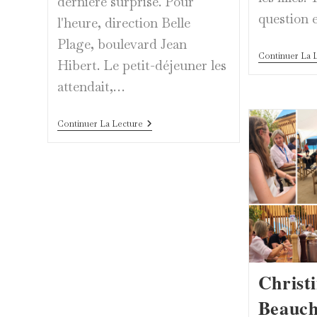
dernière surprise. Pour
question 
l'heure, direction Belle
Plage, boulevard Jean
Continuer La 
Hibert. Le petit-déjeuner les
attendait,…
Les
Continuer La Lecture
Étoiles
À
Belle
Plage,
Le
Calme
Avant
La
Dernière
Surprise
Christ
Beauch