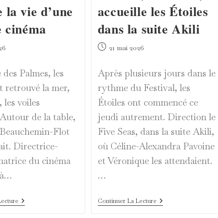
 la vie d’une
accueille les Étoiles
e cinéma
dans la suite Akili
Publication
26
21 mai 2026
publiée :
 des Palmes, les
Après plusieurs jours dans le
t retrouvé la mer,
rythme du Festival, les
 les voiles
Étoiles ont commencé ce
Autour de la table,
jeudi autrement. Direction le
 Beauchemin-Flot
Five Seas, dans la suite Akili,
ait. Directrice-
où Céline-Alexandra Pavoine
atrice du cinéma
et Véronique les attendaient.
 à…
…
Christine
Céline-
Lecture
Continuer La Lecture
Beauchemin-
Alexandra
Flot
Pavoine,