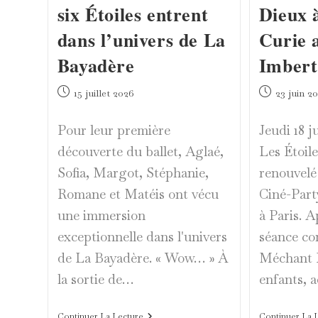
six Étoiles entrent
Dieux à
dans l’univers de La
Curie 
Bayadère
Imbert
Publication
Publication
15 juillet 2026
23 juin 2
publiée :
publiée :
Pour leur première
Jeudi 18 ju
découverte du ballet, Aglaé,
Les Étoil
Sofia, Margot, Stéphanie,
renouvelé
Romane et Matéis ont vécu
Ciné-Party
une immersion
à Paris. 
exceptionnelle dans l'univers
séance co
de La Bayadère. « Wow… » À
Méchant R
la sortie de…
enfants, 
À
Continuer La Lecture
Continuer La 