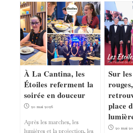
À La Cantina, les
Sur le
Étoiles referment la
rouges,
soirée en douceur
retrou
place d
Publication
20 mai 2026
publiée :
lumièr
Après les marches, les
Publication
20 mai 2
lumières et la projection, les