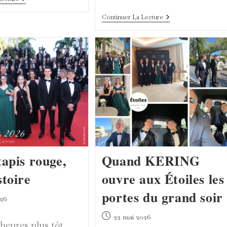
Sommet
Des
Première
Continuer La Lecture
Dieux
Ciné-
À
Party
L’Institut
À
Curie
L’Institut
Avec
Curie,
Patrick
Avec
Imbert
Benjamin
Renner,
Et
L’ARP
!
tapis rouge,
Quand KERING
stoire
ouvre aux Étoiles les
portes du grand soir
26
Publication
22 mai 2026
heures plus tôt,
publiée :