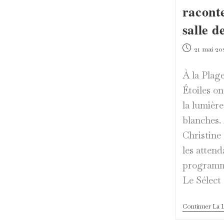
raconte
salle d
Publication
21 mai 20
publiée :
À la Plage
Étoiles on
la lumière,
blanches. 
Christine
les attend
programm
Le Sélect
Continuer La 