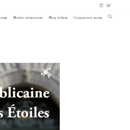
Toggle
enir
Notre trésorerie
Nos échos
Contactez-nous
website
search