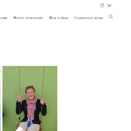
Toggle
enir
Notre trésorerie
Nos échos
Contactez-nous
website
search