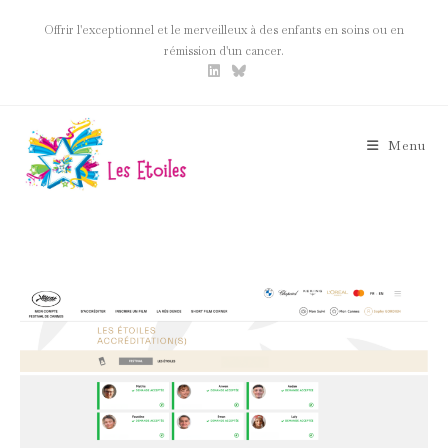
Skip
Offrir l'exceptionnel et le merveilleux à des enfants en soins ou en
to
rémission d'un cancer.
content
Menu