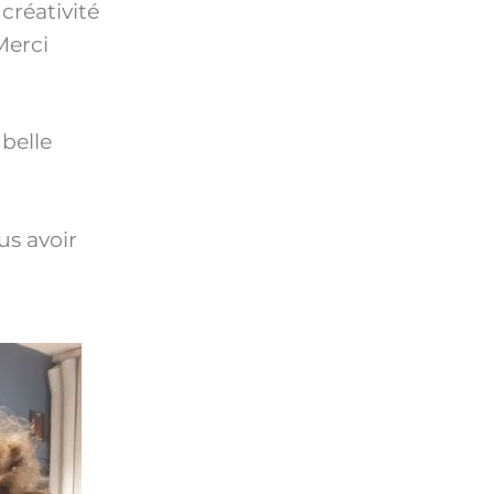
créativité
Merci
belle
us avoir