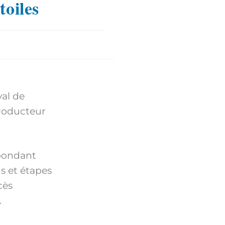
toiles
val de
producteur
épondant
s et étapes
cès
.