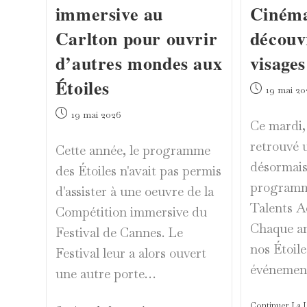
immersive au
Cinéma 
Carlton pour ouvrir
découv
d’autres mondes aux
visage
Étoiles
Publication
19 mai 20
publiée :
Publication
19 mai 2026
Ce mardi, 
publiée :
retrouvé 
Cette année, le programme
désormais
des Étoiles n'avait pas permis
programme
d'assister à une oeuvre de la
Talents A
Compétition immersive du
Chaque an
Festival de Cannes. Le
nos Étoile
Festival leur a alors ouvert
événemen
une autre porte…
Continuer La 