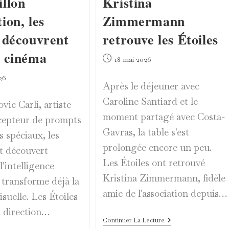
illon
Kristina
ion, les
Zimmermann
s découvrent
retrouve les Étoiles
u cinéma
Publication
18 mai 2026
publiée :
26
Après le déjeuner avec
Caroline Santiard et le
ic Carli, artiste
moment partagé avec Costa-
cepteur de prompts
Gavras, la table s'est
s spéciaux, les
prolongée encore un peu.
nt découvert
Les Étoiles ont retrouvé
'intelligence
Kristina Zimmermann, fidèle
le transforme déjà la
amie de l'association depuis…
isuelle. Les Étoiles
a direction…
Kristina
Continuer La Lecture
Zimmermann