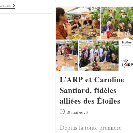
Retrouve
Au
Lecture
Les
Pavillon
Étoiles
Innovation,
Les
Étoiles
Découvrent
L’IA
Au
Cinéma
L’ARP et Caroline
Santiard, fidèles
alliées des Étoiles
Publication
18 mai 2026
publiée :
Depuis la toute première