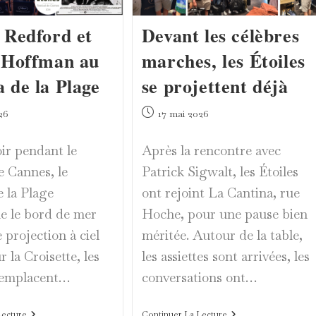
 Redford et
Devant les célèbres
 Hoffman au
marches, les Étoiles
 de la Plage
se projettent déjà
Publication
26
17 mai 2026
publiée :
ir pendant le
Après la rencontre avec
e Cannes, le
Patrick Sigwalt, les Étoiles
 la Plage
ont rejoint La Cantina, rue
e le bord de mer
Hoche, pour une pause bien
e projection à ciel
méritée. Autour de la table,
r la Croisette, les
les assiettes sont arrivées, les
remplacent…
conversations ont…
Robert
Devant
Lecture
Continuer La Lecture