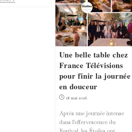
Adami
Étoiles
Cinéma
:
Les
Étoiles
Découvrent
Les
Visages
De
Demain
Une belle table chez
France Télévisions
pour finir la journée
en douceur
Publication
18 mai 2026
publiée :
Après une journée intense
dans l'effervescence du
Festival, les Étoiles ont