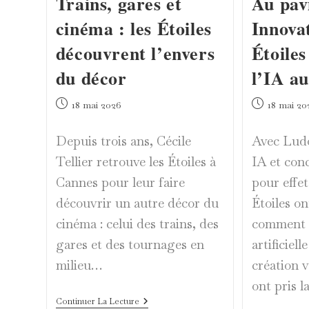
Trains, gares et
Au pav
cinéma : les Étoiles
Innovat
découvrent l’envers
Étoile
du décor
l’IA a
Publication
Publication
18 mai 2026
18 mai 20
publiée :
publiée :
Depuis trois ans, Cécile
Avec Ludov
Tellier retrouve les Étoiles à
IA et con
Cannes pour leur faire
pour effet
découvrir un autre décor du
Étoiles o
cinéma : celui des trains, des
comment l
gares et des tournages en
artificiel
milieu…
création v
ont pris l
Trains,
Continuer La Lecture