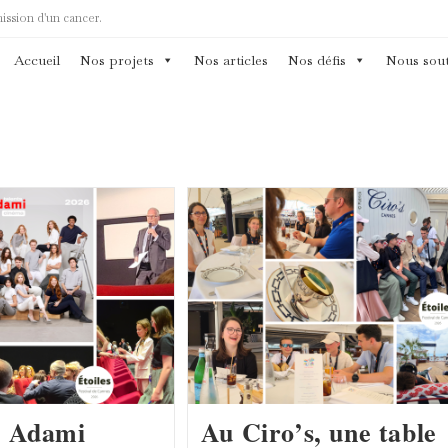
mission d'un cancer.
Accueil
Nos projets
Nos articles
Nos défis
Nous sout
s Adami
Au Ciro’s, une table