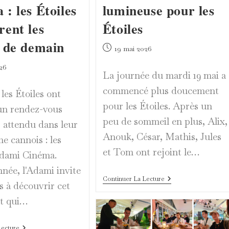
: les Étoiles
lumineuse pour les
rent les
Étoiles
s de demain
Publication
19 mai 2026
publiée :
26
La journée du mardi 19 mai a
commencé plus doucement
les Étoiles ont
pour les Étoiles. Après un
un rendez-vous
peu de sommeil en plus, Alix,
 attendu dans leur
Anouk, César, Mathis, Jules
 cannois : les
et Tom ont rejoint le…
dami Cinéma.
née, l'Adami invite
Au
Continuer La Lecture
s à découvrir cet
Ciro’s,
Une
t qui…
Table
Lumineuse
Pour
Talents
Les
Lecture