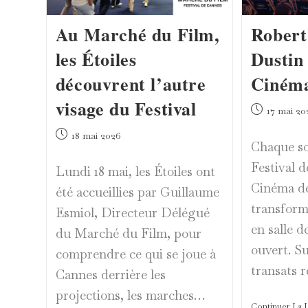
Au Marché du Film,
Robert
les Étoiles
Dustin
découvrent l’autre
Cinéma
visage du Festival
Publication
17 mai 20
publiée :
Publication
18 mai 2026
Chaque so
publiée :
Festival d
Lundi 18 mai, les Étoiles ont
Cinéma de
été accueillies par Guillaume
transform
Esmiol, Directeur Délégué
en salle d
du Marché du Film, pour
ouvert. Su
comprendre ce qui se joue à
transats 
Cannes derrière les
projections, les marches…
Continuer La 