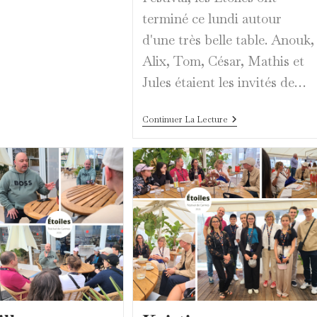
terminé ce lundi autour
d'une très belle table. Anouk,
Alix, Tom, César, Mathis et
Jules étaient les invités de…
Une
Continuer La Lecture
Belle
Table
Chez
France
Télévisions
Pour
Finir
La
Journée
En
Douceur