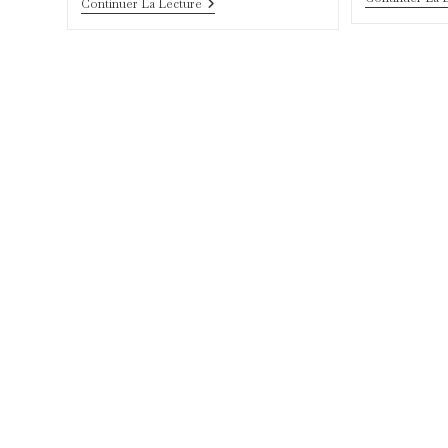
Une
Continuer La Lecture
Soirée
Immersive
Au
Carlton
Pour
Ouvrir
D’autres
Mondes
Aux
Étoiles