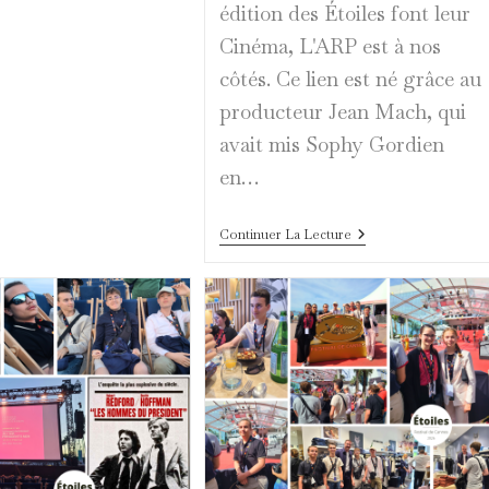
édition des Étoiles font leur
Cinéma, L'ARP est à nos
côtés. Ce lien est né grâce au
producteur Jean Mach, qui
avait mis Sophy Gordien
en…
L’ARP
Continuer La Lecture
Et
Caroline
Santiard,
Fidèles
Alliées
Des
Étoiles