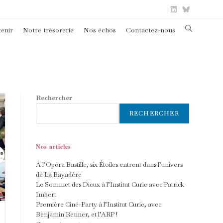
Toggle
enir
Notre trésorerie
Nos échos
Contactez-nous
website
search
Rechercher
RECHERCHER
Nos articles
À l’Opéra Bastille, six Étoiles entrent dans l’univers
de La Bayadère
Le Sommet des Dieux à l’Institut Curie avec Patrick
Imbert
Première Ciné-Party à l’Institut Curie, avec
Benjamin Renner, et l’ARP !