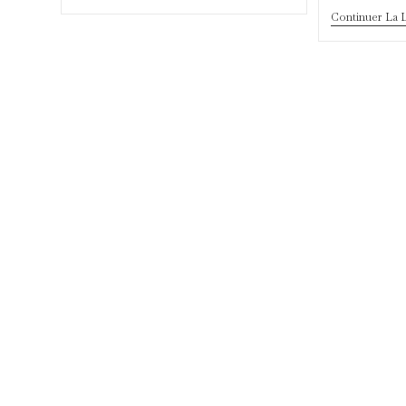
Gares
Continuer La 
Et
Cinéma
:
Les
Étoiles
Découvrent
L’envers
Du
Décor