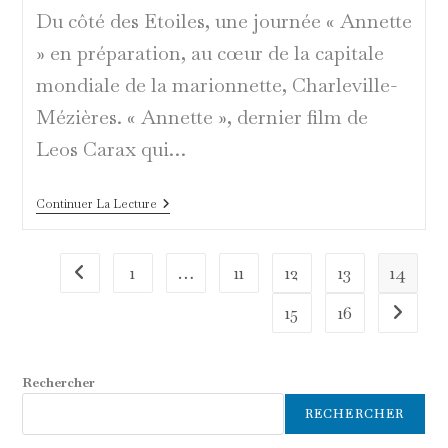
Du côté des Etoiles, une journée « Annette
» en préparation, au cœur de la capitale
mondiale de la marionnette, Charleville-
Mézières. « Annette », dernier film de
Leos Carax qui…
Tout
Continuer La Lecture
Le
Monde
Se
Lève
1
…
11
12
13
14
Go to the previous page
Pour
Annette
15
16
Aller à 
!
Rechercher
RECHERCHER