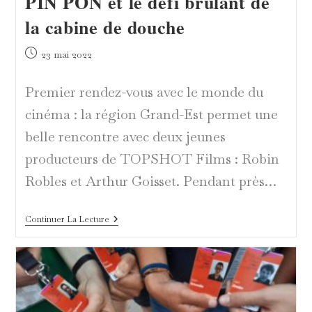
PIN PON et le défi brûlant de
la cabine de douche
Publication
23 mai 2022
publiée :
Premier rendez-vous avec le monde du
cinéma : la région Grand-Est permet une
belle rencontre avec deux jeunes
producteurs de TOPSHOT Films : Robin
Robles et Arthur Goisset. Pendant près…
PIN
Continuer La Lecture
PON
Et
Le
Défi
Brûlant
De
La
Cabine