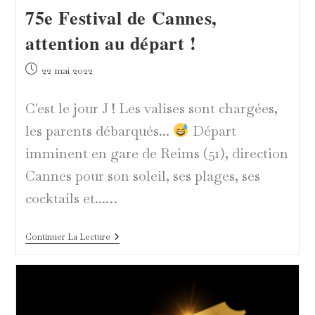
75e Festival de Cannes,
attention au départ !
Publication
22 mai 2022
publiée :
C'est le jour J ! Les valises sont chargées,
les parents débarqués...
Départ
imminent en gare de Reims (51), direction
Cannes pour son soleil, ses plages, ses
cocktails et...…
75e
Continuer La Lecture
Festival
De
Cannes,
Attention
Au
Départ