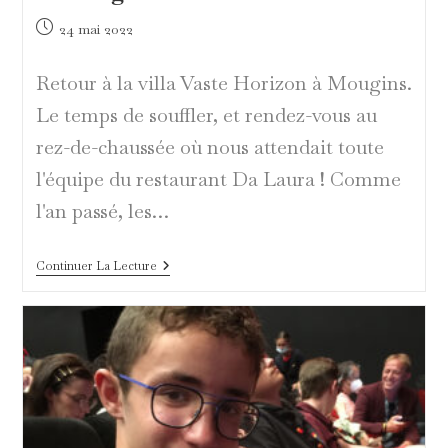
Publication
24 mai 2022
publiée :
Retour à la villa Vaste Horizon à Mougins.
Le temps de souffler, et rendez-vous au
rez-de-chaussée où nous attendait toute
l'équipe du restaurant Da Laura ! Comme
l'an passé, les…
Da
Continuer La Lecture
Laura
Ou
Le
Soleil
D’Italie…
À
Mougins
!