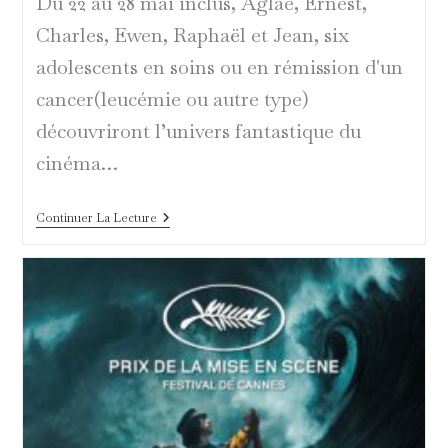
Du 22 au 28 mai inclus, Aglaé, Ernest,
Charles, Ewen, Raphaël et Jean, six
adolescents en soins ou en rémission d'un
cancer(leucémie ou autre type)
découvriront l’univers fantastique du
cinéma…
Les
Continuer La Lecture
Étoiles
Sont
De
Retour
!