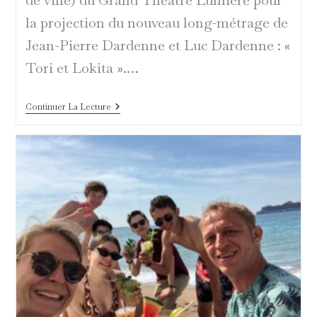
la projection du nouveau long-métrage de
Jean-Pierre Dardenne et Luc Dardenne : «
Tori et Lokita ».…
Les
Continuer La Lecture
Frères
Dardenne,
À
Tous
Les
Tori
Et
Lokita