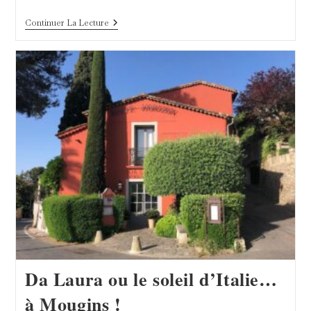
Rencontre
Continuer La Lecture
Avec
Kristina
Zimmermann
Da Laura ou le soleil d’Italie…
à Mougins !