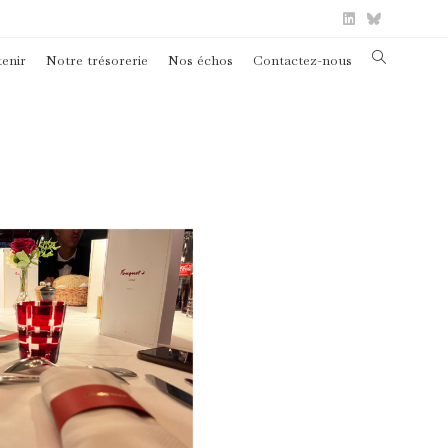
Toggle
enir
Notre trésorerie
Nos échos
Contactez-nous
website
search