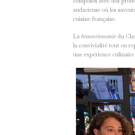
composés avec des produi
audacieuse où les saveur
cuisine française.
La
brasserienomie
du Chef
la convivialité tout en re
une expérience culinair