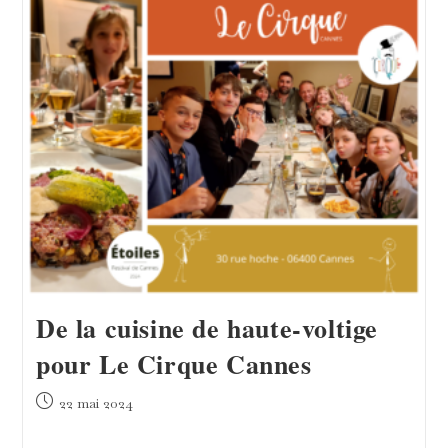
Révèle
Quelques
Secrets
De
Cinéma
!
De la cuisine de haute-voltige
pour Le Cirque Cannes
Publication
22 mai 2024
publiée :