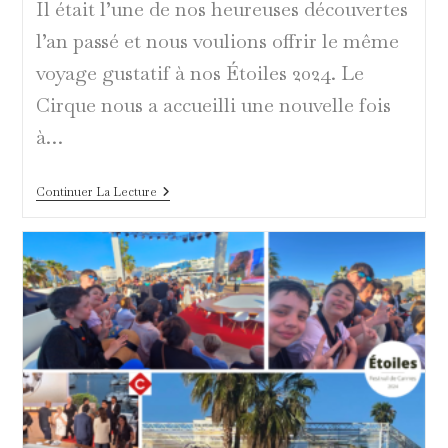
Il était l’une de nos heureuses découvertes
l’an passé et nous voulions offrir le même
voyage gustatif à nos Étoiles 2024. Le
Cirque nous a accueilli une nouvelle fois
à…
De
Continuer La Lecture
La
Cuisine
De
Haute-
Voltige
Pour
Le
Cirque
Cannes