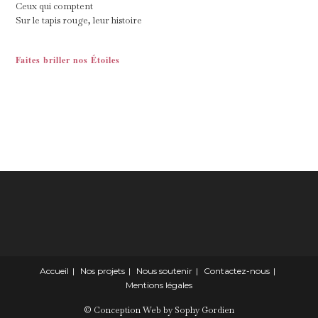
Ceux qui comptent
Sur le tapis rouge, leur histoire
Faites briller nos Étoiles
Accueil
Nos projets
Nous soutenir
Contactez-nous
Mentions légales
© Conception Web by Sophy Gordien