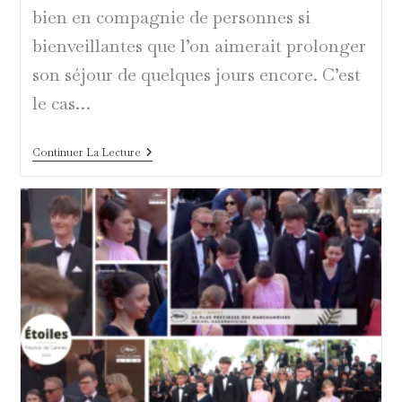
bien en compagnie de personnes si
bienveillantes que l’on aimerait prolonger
son séjour de quelques jours encore. C’est
le cas…
Le
Continuer La Lecture
Capsol
À
Mandelieu
:
Confort
Et
Accueil
Exceptionnels
Pour
Les
Étoiles