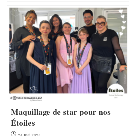
Lumineuses
Pour
Le
Grand
Auditorium
Louis
Lumière
Maquillage de star pour nos
Étoiles
Publication
24 mai 2024