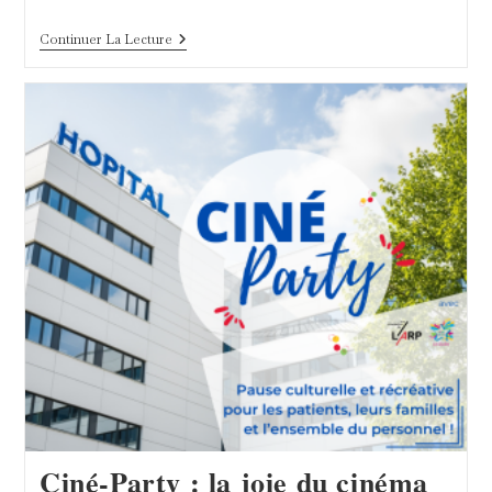
Ewen,
Continuer La Lecture
L’Étoile
Invitée
Par
Porsche
France
Ciné-Party : la joie du cinéma