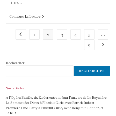
une…
Les
Continuer La Lecture
Étoiles
Découvrent
En
Direct
1
2
3
4
5
…
Go to the previous page
Le
Plateau
9
Aller à 
Et
Les
Coulisses
De
L’émission
Rechercher
« C
À
RECHERCHER
Vous »
Nos articles
À l’Opéra Bastille, six Étoiles entrent dans l’univers de La Bayadère
Le Sommet des Dieux à l’Institut Curie avec Patrick Imbert
Première Ciné-Party à l’Institut Curie, avec Benjamin Renner, et
l’ARP !