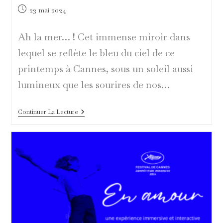
Publication
23 mai 2024
publiée :
Ah la mer… ! Cet immense miroir dans
lequel se reflète le bleu du ciel de ce
printemps à Cannes, sous un soleil aussi
lumineux que les sourires de nos…
Mademoiselle
Continuer La Lecture
Gray
Plage
Barrière
:
L’expérience
Épicurienne
Face
À
La
Mer