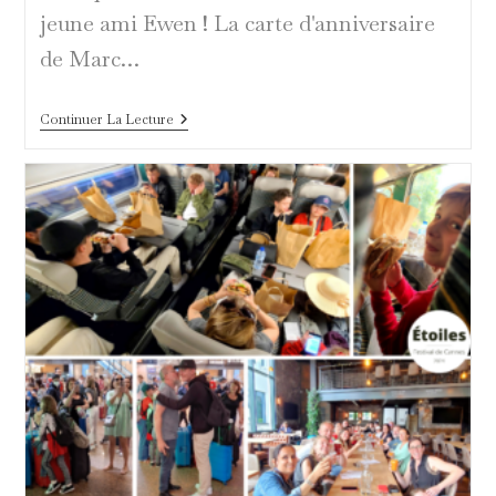
jeune ami Ewen ! La carte d'anniversaire
de Marc…
Une
Continuer La Lecture
Porsche
911
Turbo
S
Pour
Une
Etoile