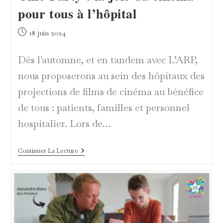
pour tous à l’hôpital
Publication
18 juin 2024
publiée :
Dès l'automne, et en tandem avec L’ARP,
nous proposerons au sein des hôpitaux des
projections de films de cinéma au bénéfice
de tous : patients, familles et personnel
hospitalier. Lors de…
Ciné-
Continuer La Lecture
Party
:
La
Joie
Du
Cinéma
Pour
Tous
À