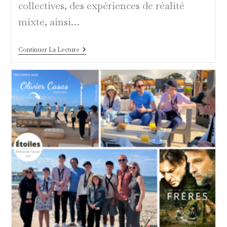
collectives, des expériences de réalité
mixte, ainsi…
En
Continuer La Lecture
Amour
:
Entre
Immersion
Émotionnelle
Et
Expérience
Sensorielle
Pour
Les
Étoiles